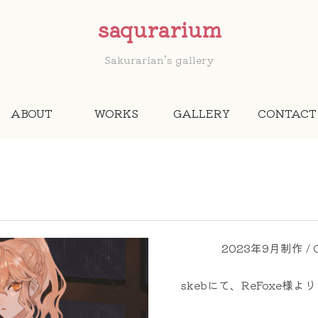
saqurarium
Sakurarian’s gallery
ABOUT
WORKS
GALLERY
CONTACT
2023年9月制作 / C
skebにて、ReFoxe様